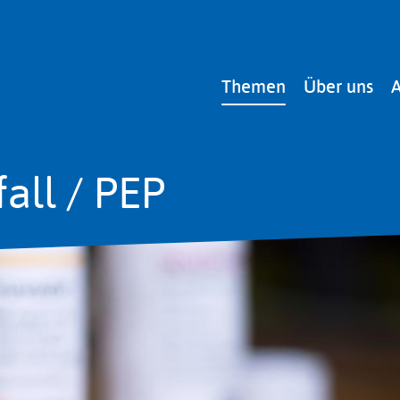
Main
Themen
Über uns
A
navigation
all / PEP