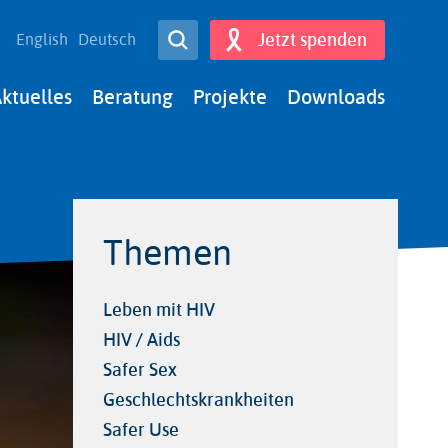
Open Search
Jetzt spenden
English
Deutsch
Search
ktuelles
Beratung
Projekte
Downloads
Themen
Leben mit HIV
HIV / Aids
Safer Sex
Geschlechtskrankheiten
Safer Use