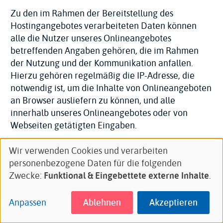
Zu den im Rahmen der Bereitstellung des
Hostingangebotes verarbeiteten Daten können
alle die Nutzer unseres Onlineangebotes
betreffenden Angaben gehören, die im Rahmen
der Nutzung und der Kommunikation anfallen.
Hierzu gehören regelmäßig die IP-Adresse, die
notwendig ist, um die Inhalte von Onlineangeboten
an Browser ausliefern zu können, und alle
innerhalb unseres Onlineangebotes oder von
Webseiten getätigten Eingaben.
Erhebung von Zugriffsdaten und Logfiles
: Wir selbst
Wir verwenden Cookies und verarbeiten
Verwendung
(bzw. unser Webhostinganbieter) erheben Daten
personenbezogene Daten für die folgenden
von
zu jedem Zugriff auf den Server (sogenannte
Zwecke:
Funktional & Eingebettete externe Inhalte
.
personenbezogenen
Serverlogfiles). Zu den Serverlogfiles können die
Daten
Adresse und Name der abgerufenen Webseiten
Anpassen
Ablehnen
Akzeptieren
und
und Dateien, Datum und Uhrzeit des Abrufs,
Cookies
übertragene Datenmengen, Meldung über